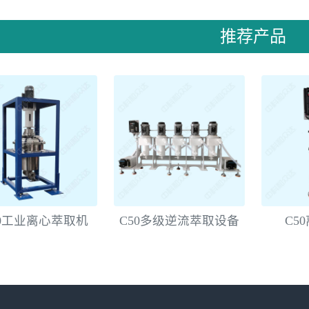
推荐产品
80工业离心萃取机
C50多级逆流萃取设备
C5