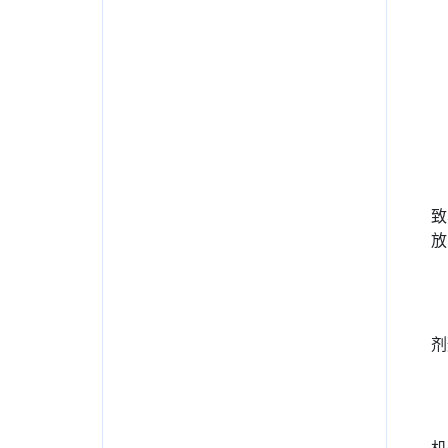
致
放
剂