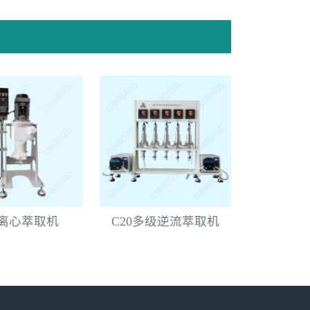
0离心萃取机
C20多级逆流萃取机