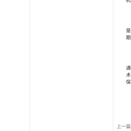
机
是
期
通
术
保
上一篇